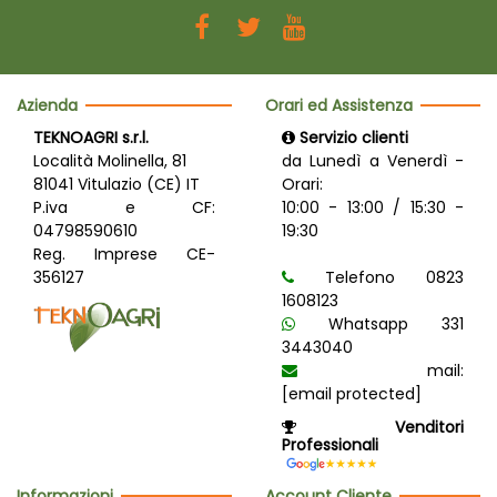
Azienda
Orari ed Assistenza
TEKNOAGRI s.r.l.
Servizio clienti
Località Molinella, 81
da Lunedì a Venerdì -
81041 Vitulazio (CE) IT
Orari:
P.iva e CF:
10:00 - 13:00 / 15:30 -
04798590610
19:30
Reg. Imprese CE-
356127
Telefono 0823
1608123
Whatsapp 331
3443040
mail:
[email protected]
Venditori
Professionali
Informazioni
Account Cliente