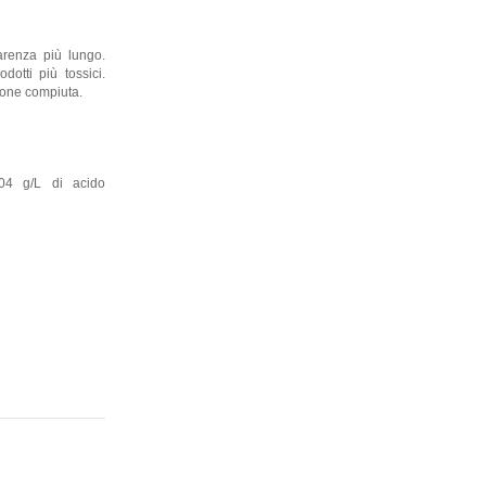
carenza più lungo.
dotti più tossici.
zione compiuta.
04 g/L di acido