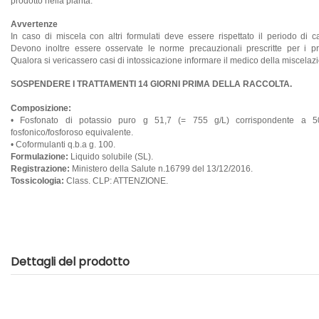
prodotto nella pianta.
Avvertenze
In caso di miscela con altri formulati deve essere rispettato il periodo di 
Devono inoltre essere osservate le norme precauzionali prescritte per i pro
Qualora si vericassero casi di intossicazione informare il medico della miscela
SOSPENDERE I TRATTAMENTI 14 GIORNI PRIMA DELLA RACCOLTA.
Composizione:
• Fosfonato di potassio puro g 51,7 (= 755 g/L) corrispondente a 5
fosfonico/fosforoso equivalente.
• Coformulanti q.b.a g. 100.
Formulazione:
Liquido solubile (SL).
Registrazione:
Ministero della Salute n.16799 del 13/12/2016.
Tossicologia:
Class. CLP: ATTENZIONE.
Dettagli del prodotto