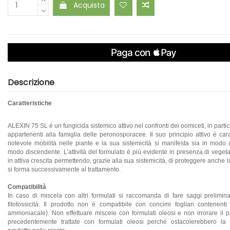
Acquista
Descrizione
Caratteristiche
ALEXIN 75 SL é un fungicida sistemico attivo nel confronti dei oomiceti, in partic
appartenenti alla famiglia delle peronosporacee. Il suo principio attivo é car
notevole mobilità nelle piante e la sua sistemicità si manifesta sia in modo
modo discendente. L’attività del formulato é più evidente in presenza di vege
in attiva crescita permettendo, grazie alla sua sistemicità, di proteggere anche
si forma successivamente al trattamento.
Compatibilità
In caso di miscela con altri formulati si raccomanda di fare saggi preliminar
fitotossicità. Il prodotto non é compatibile con concimi fogliari contenenti
ammoniacale). Non effettuare miscele con formulati oleosi e non irrorare il p
precedentemente trattate con formulati oleosi perché ostacolerebbero la