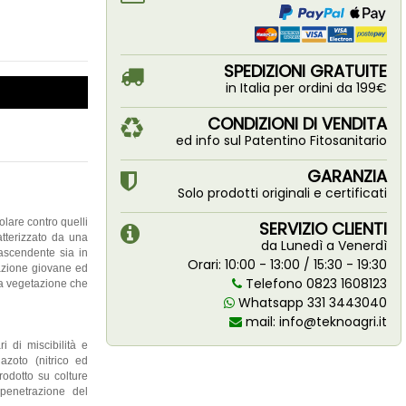
SPEDIZIONI GRATUITE
in Italia per ordini da 199€
CONDIZIONI DI VENDITA
ed info sul Patentino Fitosanitario
GARANZIA
Solo prodotti originali e certificati
olare contro quelli
SERVIZIO CLIENTI
atterizzato da una
da Lunedì a Venerdì
 ascendente sia in
Orari: 10:00 - 13:00 / 15:30 - 19:30
tazione giovane ed
Telefono 0823 1608123
 la vegetazione che
Whatsapp 331 3443040
mail:
info@teknoagri.it
i di miscibilità e
 azoto (nitrico ed
rodotto su colture
 penetrazione del