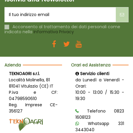
Acconsento al trattamento dei dati personali come
indicato nella
Informativa Privacy
Azienda
Orari ed Assistenza
TEKNOAGRI s.r.l.
Servizio clienti
Località Molinella, 81
da Lunedì a Venerdì -
81041 Vitulazio (CE) IT
Orari:
P.iva e CF:
10:00 - 13:00 / 15:30 -
04798590610
19:30
Reg. Imprese CE-
356127
Telefono 0823
1608123
Whatsapp 331
3443040