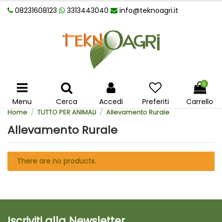
08231608123
3313443040
info@teknoagri.it
0
Menu
Cerca
Accedi
Preferiti
Carrello
Home
TUTTO PER ANIMALI
Allevamento Rurale
Allevamento Rurale
There are no products.
Iscriviti alla Newsletter