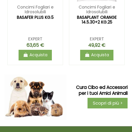
Concimi Fogliari e
Concimi Fogliari e
Idrosolubili
Idrosolubili
BASAFER PLUS KG.5
BASAPLANT ORANGE
14.5.30+2 KG.25
EXPERT
EXPERT
63,65 €
49,92 €
Acquista
Acquista
Cura Cibo ed Accessori
per i tuoi Amici Animali
Scopri di più >