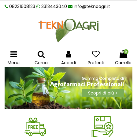
08231608123
3313443040
info@teknoagri.it
0
Menu
Cerca
Accedi
Preferiti
Carrello
Gamma Completa di
Agrofarmaci Professionali
Scopri di più >