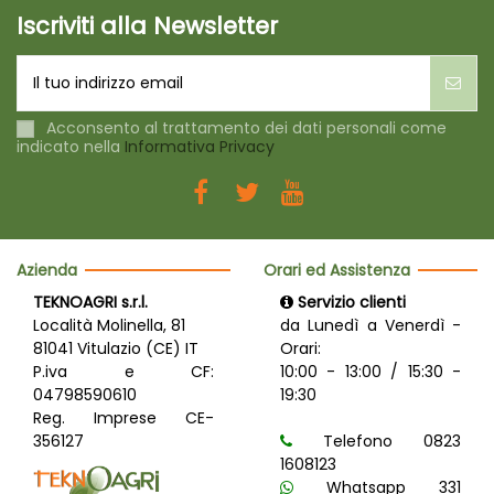
Iscriviti alla Newsletter
Acconsento al trattamento dei dati personali come
indicato nella
Informativa Privacy
Azienda
Orari ed Assistenza
TEKNOAGRI s.r.l.
Servizio clienti
Località Molinella, 81
da Lunedì a Venerdì -
81041 Vitulazio (CE) IT
Orari:
P.iva e CF:
10:00 - 13:00 / 15:30 -
04798590610
19:30
Reg. Imprese CE-
356127
Telefono 0823
1608123
Whatsapp 331