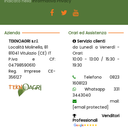
indicato nella
Informativa Privacy
Azienda
Orari ed Assistenza
TEKNOAGRI s.r.l.
Servizio clienti
Località Molinella, 81
da Lunedì a Venerdì -
81041 Vitulazio (CE) IT
Orari:
P.iva e CF:
10:00 - 13:00 / 15:30 -
04798590610
19:30
Reg. Imprese CE-
356127
Telefono 0823
1608123
Whatsapp 331
3443040
mail:
[email protected]
Venditori
Professionali