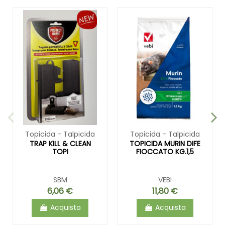
Topicida - Talpicida
Topicida - Talpicida
TRAP KILL & CLEAN
TOPICIDA MURIN DIFE
TOPI
FIOCCATO KG.1,5
SBM
VEBI
6,06 €
11,80 €
Acquista
Acquista