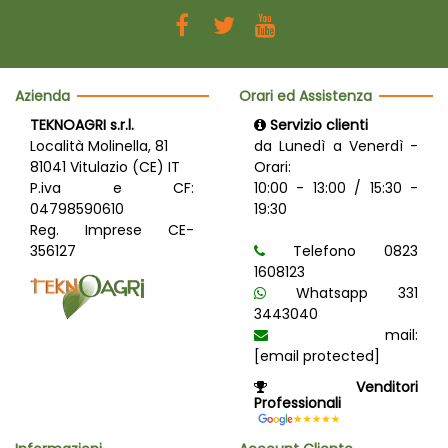
Azienda
Orari ed Assistenza
TEKNOAGRI s.r.l.
Servizio clienti
Località Molinella, 81
da Lunedì a Venerdì -
81041 Vitulazio (CE) IT
Orari:
P.iva e CF:
10:00 - 13:00 / 15:30 -
04798590610
19:30
Reg. Imprese CE-
356127
Telefono 0823
1608123
Whatsapp 331
3443040
mail:
[email protected]
Venditori
Professionali