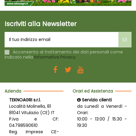
Iscriviti alla Newsletter
Acconsento al trattamento dei dati personali come
indicato nella
Informativa Privacy
Azienda
Orari ed Assistenza
TEKNOAGRI s.r.l.
Servizio clienti
Località Molinella, 81
da Lunedì a Venerdì -
81041 Vitulazio (CE) IT
Orari:
P.iva e CF:
10:00 - 13:00 / 15:30 -
04798590610
19:30
Reg. Imprese CE-