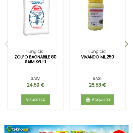
Fungicidi
Fungicidi
ZOLFO BAGNABILE 80
VIVANDO ML.250
SAIM KG.10
SAIM
BASF
24,59 €
26,53 €
Visualizza
Acquista