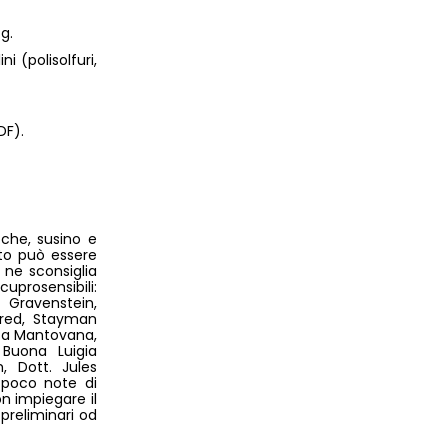
g.
i (polisolfuri,
DF).
oche, susino e
tto può essere
e ne sconsiglia
uprosensibili:
 Gravenstein,
red, Stayman
osa Mantovana,
 Buona Luigia
m, Dott. Jules
à poco note di
on impiegare il
preliminari od