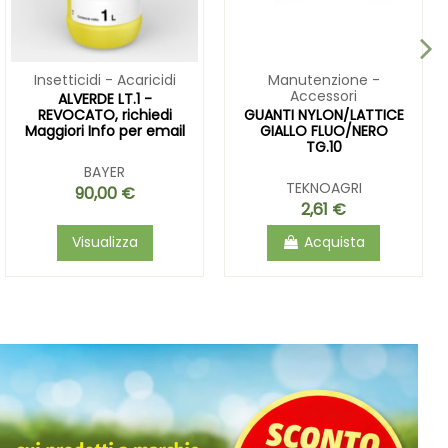
Insetticidi - Acaricidi
Manutenzione -
Accessori
ALVERDE LT.1 -
REVOCATO, richiedi
GUANTI NYLON/LATTICE
Maggiori Info per email
GIALLO FLUO/NERO
TG.10
BAYER
TEKNOAGRI
90,00 €
2,61 €
Visualizza
Acquista