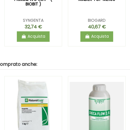
BIOBIT )
SYNGENTA
BIOGARD
32,74 €
40,67 €
Acquista
Acquista
 comprato anche: