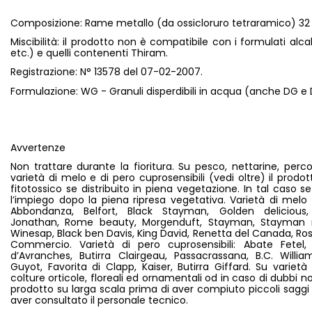
Composizione: Rame metallo (da ossicloruro tetraramico) 32 
Miscibilità: il prodotto non è compatibile con i formulati alcalin
etc.) e quelli contenenti Thiram.
Registrazione: N° 13578 del 07-02-2007.
Formulazione: WG - Granuli disperdibili in acqua (anche DG e 
Avvertenze
Non trattare durante la fioritura. Su pesco, nettarine, perc
varietà di melo e di pero cuprosensibili (vedi oltre) il prodo
fitotossico se distribuito in piena vegetazione. In tal caso s
l’impiego dopo la piena ripresa vegetativa. Varietà di melo c
Abbondanza, Belfort, Black Stayman, Golden delicious,
Jonathan, Rome beauty, Morgenduft, Stayman, Stayman 
Winesap, Black ben Davis, King David, Renetta del Canada, R
Commercio. Varietà di pero cuprosensibili: Abate Fetel,
d’Avranches, Butirra Clairgeau, Passacrassana, B.C. Willia
Guyot, Favorita di Clapp, Kaiser, Butirra Giffard. Su variet
colture orticole, floreali ed ornamentali od in caso di dubbi n
prodotto su larga scala prima di aver compiuto piccoli saggi 
aver consultato il personale tecnico.