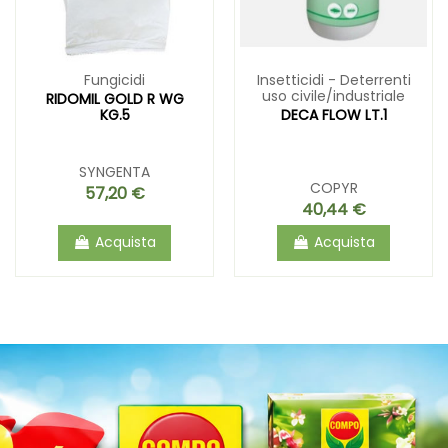
Fungicidi
Insetticidi - Deterrenti
uso civile/industriale
RIDOMIL GOLD R WG
KG.5
DECA FLOW LT.1
SYNGENTA
COPYR
57,20 €
40,44 €
Acquista
Acquista