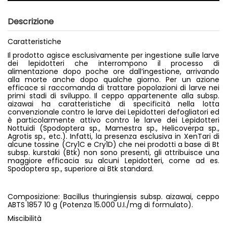
Descrizione
Caratteristiche
Il prodotto agisce esclusivamente per ingestione sulle larve
dei lepidotteri che interrompono il processo di
alimentazione dopo poche ore dall’ingestione, arrivando
alla morte anche dopo qualche giorno. Per un azione
efficace si raccomanda di trattare popolazioni di larve nei
primi stadi di sviluppo. Il ceppo appartenente alla subsp.
aizawai ha caratteristiche di specificità nella lotta
convenzionale contro le larve dei Lepidotteri defogliatori ed
è particolarmente attivo contro le larve dei Lepidotteri
Nottuidi (Spodoptera sp., Mamestra sp., Helicoverpa sp.,
Agrotis sp., etc.). Infatti, la presenza esclusiva in XenTari di
alcune tossine (Cry1C e Cry1D) che nei prodotti a base di Bt
subsp. kurstaki (Btk) non sono presenti, gli attribuisce una
maggiore efficacia su alcuni Lepidotteri, come ad es.
Spodoptera sp., superiore ai Btk standard.
Composizione: Bacillus thuringiensis subsp. aizawai, ceppo
ABTS 1857 10 g (Potenza 15.000 U.I./mg di formulato).
Miscibilità