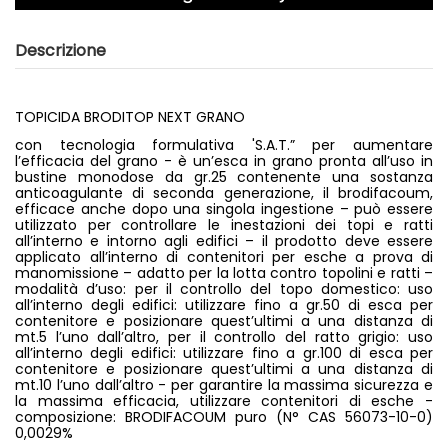
Descrizione
TOPICIDA BRODITOP NEXT GRANO
con tecnologia formulativa 'S.A.T.” per aumentare
l’efficacia del grano - è un’esca in grano pronta all’uso in
bustine monodose da gr.25 contenente una sostanza
anticoagulante di seconda generazione, il brodifacoum,
efficace anche dopo una singola ingestione – può essere
utilizzato per controllare le inestazioni dei topi e ratti
all’interno e intorno agli edifici – il prodotto deve essere
applicato all’interno di contenitori per esche a prova di
manomissione – adatto per la lotta contro topolini e ratti –
modalità d’uso: per il controllo del topo domestico: uso
all’interno degli edifici: utilizzare fino a gr.50 di esca per
contenitore e posizionare quest’ultimi a una distanza di
mt.5 l’uno dall’altro, per il controllo del ratto grigio: uso
all’interno degli edifici: utilizzare fino a gr.100 di esca per
contenitore e posizionare quest’ultimi a una distanza di
mt.10 l’uno dall’altro - per garantire la massima sicurezza e
la massima efficacia, utilizzare contenitori di esche -
composizione: BRODIFACOUM puro (N° CAS 56073-10-0)
0,0029%