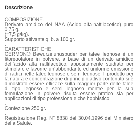
Descrizione
COMPOSIZIONE.
Derivato amidico del NAA (Acido alfa-naftilacetico) puro
0,75 g.
(=7,5 g/kg).
Supporto attivante q. b. a 100 gr.
.
CARATTERISTICHE.
GERMON® Bewurzelungspuder per talee legnose è un
fitoregolatore in polvere, a base di un derivato amidico
dell’acido alfa naftilacetico, appositamente studiato per
stimolare e favorire un’abbondante ed uniforme emissione
di radici nelle talee legnose e semi legnose. Il prodotto per
la natura e concentrazione di principio attivo contenuto si è
dimostrato essere efficace sulla maggior parte delle talee
di tipo legnoso e semi legnoso mentre per la sua
formulazione in polvere risulta essere pratico sia per
applicazioni di tipo professionale che hobbistico.
.
Confezione 250 gr.
.
Registrazione Reg. N° 8838 del 30.04.1996 del Ministero
della Salute.