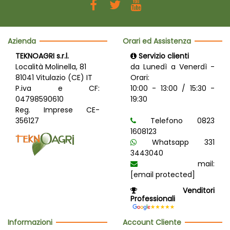
Azienda
Orari ed Assistenza
TEKNOAGRI s.r.l.
Servizio clienti
Località Molinella, 81
da Lunedì a Venerdì -
81041 Vitulazio (CE) IT
Orari:
P.iva e CF:
10:00 - 13:00 / 15:30 -
04798590610
19:30
Reg. Imprese CE-
356127
Telefono 0823
1608123
Whatsapp 331
3443040
mail:
[email protected]
Venditori
Professionali
Informazioni
Account Cliente