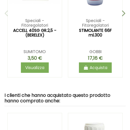
Speciali -
Speciali -
Fitoregolatori
Fitoregolatori
ACCELL 40SG GR.2,5 -
STIMOLANTE 66F
(BERELEX)
ml.300
SUMITOMO
GOBBI
3,50 €
17,16 €
Visualizza
Acquista
I clienti che hanno acquistato questo prodotto
hanno comprato anche: