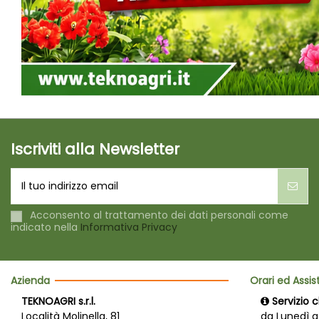
Iscriviti alla Newsletter
Acconsento al trattamento dei dati personali come
indicato nella
Informativa Privacy
Azienda
Orari ed Assi
TEKNOAGRI s.r.l.
Servizio c
Località Molinella, 81
da Lunedì a