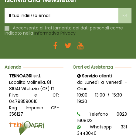
Acconsento al trattamento dei dati personali come
indicato nella
Informativa Privacy
Azienda
Orari ed Assistenza
TEKNOAGRI s.r.l.
Servizio clienti
Località Molinella, 81
da Lunedì a Venerdì -
81041 Vitulazio (CE) IT
Orari:
P.iva e CF:
10:00 - 13:00 / 15:30 -
04798590610
19:30
Reg. Imprese CE-
356127
Telefono 0823
1608123
Whatsapp 331
3443040