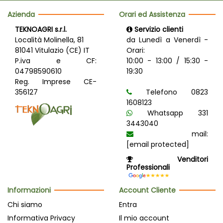
Azienda
Orari ed Assistenza
TEKNOAGRI s.r.l.
Servizio clienti
Località Molinella, 81
da Lunedì a Venerdì -
81041 Vitulazio (CE) IT
Orari:
P.iva e CF:
10:00 - 13:00 / 15:30 -
04798590610
19:30
Reg. Imprese CE-
356127
Telefono 0823
1608123
Whatsapp 331
3443040
mail:
[email protected]
Venditori
Professionali
Informazioni
Account Cliente
Chi siamo
Entra
Informativa Privacy
Il mio account