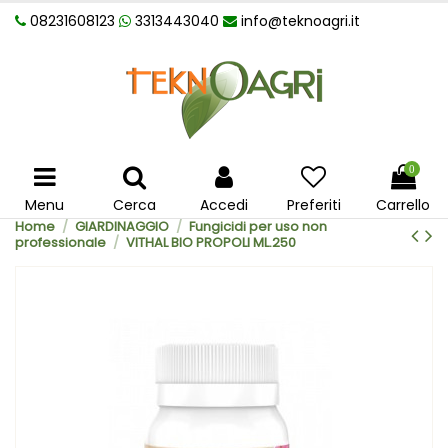
08231608123
3313443040
info@teknoagri.it
0
Menu
Cerca
Accedi
Preferiti
Carrello
Home
GIARDINAGGIO
Fungicidi per uso non
professionale
VITHAL BIO PROPOLI ML.250