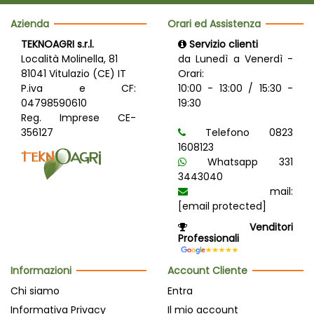
Azienda
Orari ed Assistenza
TEKNOAGRI s.r.l.
Servizio clienti
Località Molinella, 81
da Lunedì a Venerdì -
81041 Vitulazio (CE) IT
Orari:
P.iva e CF:
10:00 - 13:00 / 15:30 -
04798590610
19:30
Reg. Imprese CE-
356127
Telefono 0823
1608123
Whatsapp 331
3443040
mail:
[email protected]
Venditori
Professionali
Informazioni
Account Cliente
Chi siamo
Entra
Informativa Privacy
Il mio account