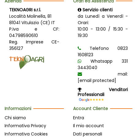
Azienda
Orari ed Assistenza
TEKNOAGRI s.r.l.
Servizio clienti
Località Molinella, 81
da Lunedì a Venerdì -
81041 Vitulazio (CE) IT
Orari:
P.iva e CF:
10:00 - 13:00 / 15:30 -
04798590610
19:30
Reg. Imprese CE-
356127
Telefono 0823
1608123
Whatsapp 331
3443040
mail:
[email protected]
Venditori
Professionali
Informazioni
Account Cliente
Chi siamo
Entra
Informativa Privacy
Il mio account
Informativa Cookies
Dati personali