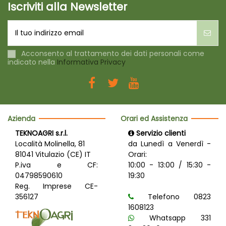
Iscriviti alla Newsletter
Acconsento al trattamento dei dati personali come
indicato nella
Informativa Privacy
Azienda
Orari ed Assistenza
TEKNOAGRI s.r.l.
Servizio clienti
Località Molinella, 81
da Lunedì a Venerdì -
81041 Vitulazio (CE) IT
Orari:
P.iva e CF:
10:00 - 13:00 / 15:30 -
04798590610
19:30
Reg. Imprese CE-
356127
Telefono 0823
1608123
Whatsapp 331