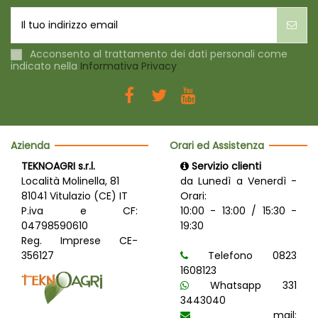
Acconsento al trattamento dei dati personali come
indicato nella
Informativa Privacy
Azienda
Orari ed Assistenza
TEKNOAGRI s.r.l.
Servizio clienti
Località Molinella, 81
da Lunedì a Venerdì -
81041 Vitulazio (CE) IT
Orari:
P.iva e CF:
10:00 - 13:00 / 15:30 -
04798590610
19:30
Reg. Imprese CE-
356127
Telefono 0823
1608123
Whatsapp 331
3443040
mail: