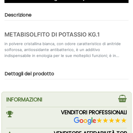
Descrizione
METABISOLFITO DI POTASSIO KG.1
in polvere cristallina bianca, con odore caratteristico di anitride
solforosa, antiossidante antibatterico, è un additivo
indispensabile in enologia per le sue molteplici funzioni; è in
grado di esplicare una funzione solubilizzante di polifenoli,
antimicrobica verso la microflora indesiderata, acidificante,
Dettagli del prodotto
antiossidasica verso gli enzimi ossidasici, antiossidante; dosi:
gr.1 di metabisolfito sviluppa circa gr.0,56 di SO2; il regolamento
CE 1439/99, allegato V, specifica i seguenti limiti espressi come
SO2 totale: 160 mg/l. per i vini rossi - 210 mg/l. Per vini bianchi e
rosati - 235 mg/l. per vini spumanti
INFORMAZIONI
VENDITORI PROFESSIONALI