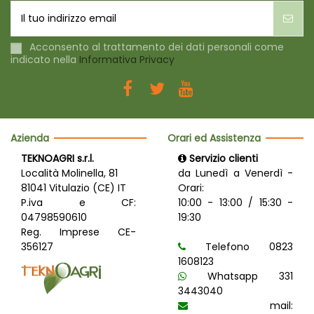
Acconsento al trattamento dei dati personali come
indicato nella
Informativa Privacy
Azienda
Orari ed Assistenza
TEKNOAGRI s.r.l.
Servizio clienti
Località Molinella, 81
da Lunedì a Venerdì -
81041 Vitulazio (CE) IT
Orari:
P.iva e CF:
10:00 - 13:00 / 15:30 -
04798590610
19:30
Reg. Imprese CE-
356127
Telefono 0823
1608123
Whatsapp 331
3443040
mail: