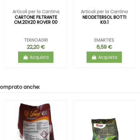
Articoli per la Cantina
Articoli per la Cantina
CARTONE FILTRANTE
NEODETERSOL BOTTI
CM.20X20 ROVER 00
KG.1
TEKNOAGRI
EMARTIES
22,20 €
6,59 €
Acquista
Acquista
 comprato anche: