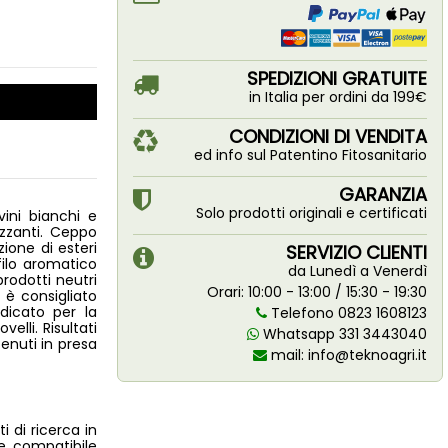
SPEDIZIONI GRATUITE
in Italia per ordini da 199€
CONDIZIONI DI VENDITA
ed info sul Patentino Fitosanitario
GARANZIA
Solo prodotti originali e certificati
vini bianchi e
rizzanti. Ceppo
ione di esteri
SERVIZIO CLIENTI
filo aromatico
da Lunedì a Venerdì
prodotti neutri
Orari: 10:00 - 13:00 / 15:30 - 19:30
e è consigliato
ndicato per la
Telefono 0823 1608123
velli. Risultati
Whatsapp 331 3443040
tenuti in presa
mail:
info@teknoagri.it
i di ricerca in
te compatibile