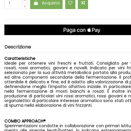
Acquista
Descrizione
Caratteristiche
Ideale per ottenere vini freschi e fruttati. Consigliato per 
rosati, rossi aromatici, giovani e novelli. Indicato per vini f
selezionato per la sua attività metabolica portata alla produz
ed altre componenti secondarie della fermentazione. Il pro
ottenibile è delicato e fine, ed è adatto alla valorizzazione di 
definendone meglio l'impatto olfattivo iniziale. In particolar
nella fermentazione di mosti bianchi e rosati. È inoltre i
produzione di particolari vini rossi aromatici, rossi giovani e no
organolettici di particolare interesse aromatico sono stati ot
di spuma nella elaborazione di vini frizzanti.
COMBO APPROACH®
Sperimentazioni condotte in collaborazione con primari Istitut
merito alle sinergie lieviti/batteri, lo indicano estremamen