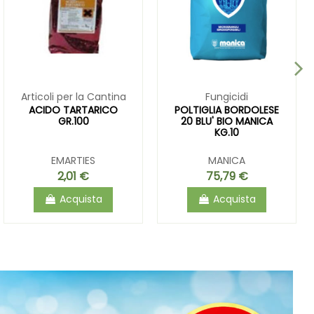
Articoli per la Cantina
Fungicidi
ACIDO TARTARICO
POLTIGLIA BORDOLESE
GR.100
20 BLU' BIO MANICA
KG.10
EMARTIES
MANICA
2,01 €
75,79 €
Acquista
Acquista