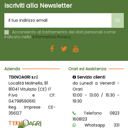
Iscriviti alla Newsletter
Acconsento al trattamento dei dati personali come
indicato nella
Informativa Privacy
Azienda
Orari ed Assistenza
TEKNOAGRI s.r.l.
Servizio clienti
Località Molinella, 81
da Lunedì a Venerdì -
81041 Vitulazio (CE) IT
Orari:
P.iva e CF:
10:00 - 13:00 / 15:30 -
04798590610
19:30
Reg. Imprese CE-
356127
Telefono 0823
1608123
Whatsapp 331