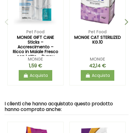
Pet Food
Pet Food
MONGE GIFT CANE
MONGE CAT STERILIZED
Sticks –
KG.10
Accrescimento –
Ricco in Maiale Fresco
con Latte – Puppy
MONGE
MONGE
and...
1,59 €
42,14 €
Acquista
Acquista
I clienti che hanno acquistato questo prodotto
hanno comprato anche: