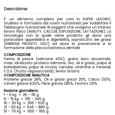
Descrizione
E’ un alimento completo per cani in SUPER LAVORO.
Studiato e formulato dai nostri nutrizionisti per soddisfare il
fabbisogno nutrizionale di soggetti che svolgono un intenso
lavoro fisico (AGILITY, CACCIA, ESPOSIZIONE, LATTAZIONE). La
tecnologia con la quale viene prodotto gli dona una
particolare appetibilità e digeribilità, soprattutto dei grassi
(ENERGIA PRONTO USO) ed aiuta la prevenzione e la
formazione della placca batterica dentale.
COMPOSIZIONE
Farina di pesce (salmone 40%), grano duro ancestrale,
mais, idrolizzato proteico salmone, riso, oli e grassi, polpa di
barbabietola, polpa di cicoria, carrube, vitamine e minerali,
F.O.S. (frutto oligosaccaridi), lievito di birra.
COMPOSIZIONE ANALITICA
Proteine grezze 28%, Oli e grassi grezzi 20%, Calcio 1,50%,
Ceneri grezze 6,50%, Fibre grezze 1,80%, Fosforo 1,10%
Razione giornaliera:
1 – 5 kg = 25 – 115 g
6 – 15 kg = 135 – 345 g
16 – 30 kg = 365 – 530 g
31 – 50 kg = 545 – 880 g
51 – 70 kg = 900 – 1150 g