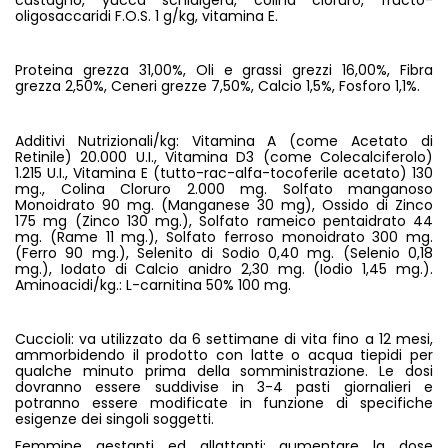
castagno, yucca schidigera, colina cloruro, fructo-
oligosaccaridi F.O.S. 1 g/kg, vitamina E.
Proteina grezza 31,00%, Oli e grassi grezzi 16,00%, Fibra
grezza 2,50%, Ceneri grezze 7,50%, Calcio 1,5%, Fosforo 1,1%.
Additivi Nutrizionali/kg: Vitamina A (come Acetato di
Retinile) 20.000 U.I., Vitamina D3 (come Colecalciferolo)
1.215 U.I., Vitamina E (tutto-rac-alfa-tocoferile acetato) 130
mg., Colina Cloruro 2.000 mg. Solfato manganoso
Monoidrato 90 mg. (Manganese 30 mg), Ossido di Zinco
175 mg (Zinco 130 mg.), Solfato rameico pentaidrato 44
mg. (Rame 11 mg.), Solfato ferroso monoidrato 300 mg.
(Ferro 90 mg.), Selenito di Sodio 0,40 mg. (Selenio 0,18
mg.), Iodato di Calcio anidro 2,30 mg. (Iodio 1,45 mg.).
Aminoacidi/kg.: L-carnitina 50% 100 mg.
Cuccioli: va utilizzato da 6 settimane di vita fino a 12 mesi,
ammorbidendo il prodotto con latte o acqua tiepidi per
qualche minuto prima della somministrazione. Le dosi
dovranno essere suddivise in 3-4 pasti giornalieri e
potranno essere modificate in funzione di specifiche
esigenze dei singoli soggetti.
Femmine gestanti ed allattanti: aumentare la dose