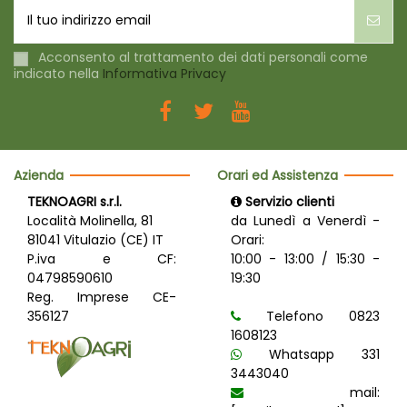
Acconsento al trattamento dei dati personali come
indicato nella
Informativa Privacy
Azienda
Orari ed Assistenza
TEKNOAGRI s.r.l.
Servizio clienti
Località Molinella, 81
da Lunedì a Venerdì -
81041 Vitulazio (CE) IT
Orari:
P.iva e CF:
10:00 - 13:00 / 15:30 -
04798590610
19:30
Reg. Imprese CE-
356127
Telefono 0823
1608123
Whatsapp 331
3443040
mail: