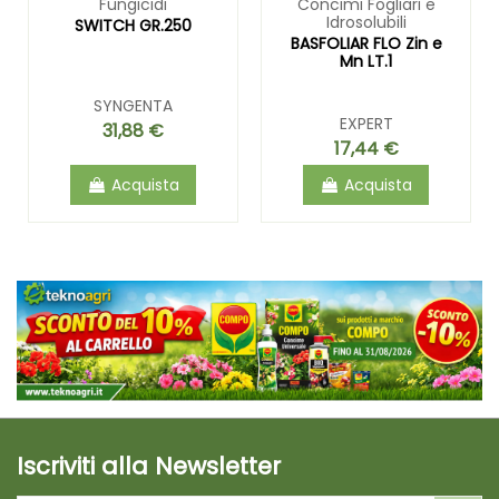
Fungicidi
Concimi Fogliari e
Idrosolubili
SWITCH GR.250
BASFOLIAR FLO Zin e
Mn LT.1
SYNGENTA
EXPERT
31,88 €
17,44 €
Acquista
Acquista
Iscriviti alla Newsletter