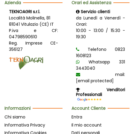
Azienda
Orari ed Assistenza
TEKNOAGRI s.r.l.
Servizio clienti
Località Molinella, 81
da Lunedì a Venerdì -
81041 Vitulazio (CE) IT
Orari:
P.iva e CF:
10:00 - 13:00 / 15:30 -
04798590610
19:30
Reg. Imprese CE-
356127
Telefono 0823
1608123
Whatsapp 331
3443040
mail:
[email protected]
Venditori
Professionali
Informazioni
Account Cliente
Chi siamo
Entra
Informativa Privacy
Il mio account
Informativa Cookies
Dati personali