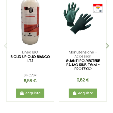
Linea BIO
Manutenzione -
Accessori
BIOLID UP OLIO BIANCO
LT.1
GUANTI POLYESTERE
PALMO RINF. TG.M -
PROTEXIO
SIPCAM
0,82 €
6,58 €
Acquista
Acquista