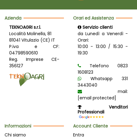
Azienda
Orari ed Assistenza
TEKNOAGRI s.r.l.
Servizio clienti
Località Molinella, 81
da Lunedì a Venerdì -
81041 Vitulazio (CE) IT
Orari:
P.iva e CF:
10:00 - 13:00 / 15:30 -
04798590610
19:30
Reg. Imprese CE-
356127
Telefono 0823
1608123
Whatsapp 331
3443040
mail:
[email protected]
Venditori
Professionali
Informazioni
Account Cliente
Chi siamo
Entra