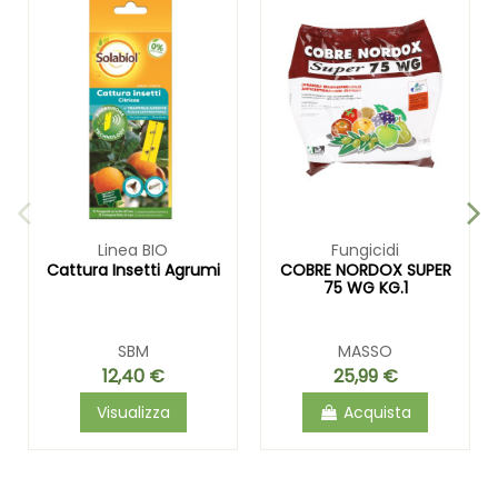
Linea BIO
Fungicidi
Cattura Insetti Agrumi
COBRE NORDOX SUPER
75 WG KG.1
SBM
MASSO
12,40 €
25,99 €
Visualizza
Acquista