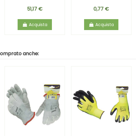
51,17 €
0,77 €
Acquista
Acquista
 comprato anche: