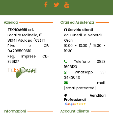
Azienda
Orari ed Assistenza
TEKNOAGRI s.r.l.
Servizio clienti
Località Molinella, 81
da Lunedì a Venerdì -
81041 Vitulazio (CE) IT
Orari:
P.iva e CF:
10:00 - 13:00 / 15:30 -
04798590610
19:30
Reg. Imprese CE-
356127
Telefono 0823
1608123
Whatsapp 331
3443040
mail:
[email protected]
Venditori
Professionali
Informazioni
Account Cliente