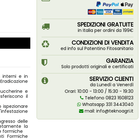
SPEDIZIONI GRATUITE
in Italia per ordini da 199€
CONDIZIONI DI VENDITA
ed info sul Patentino Fitosanitario
GARANZIA
Solo prodotti originali e certificati
 interni e in
SERVIZIO CLIENTI
, Eradicazione
da Lunedì a Venerdì
zuccherine e
Orari: 10:00 - 13:00 / 15:30 - 19:30
sferiscono il
Telefono 0823 1608123
Whatsapp 331 3443040
o ispezionare
mail:
info@teknoagri.it
'infestazione
ngresso delle
letamente la
le formiche
ti Formiche