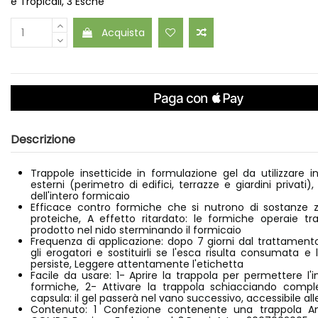
e Tropicali, 3 Esche
Acquista
Descrizione
Trappole insetticide in formulazione gel da utilizzare in
esterni (perimetro di edifici, terrazze e giardini privati)
dell'intero formicaio
Efficace contro formiche che si nutrono di sostanze 
proteiche, A effetto ritardato: le formiche operaie tra
prodotto nel nido sterminando il formicaio
Frequenza di applicazione: dopo 7 giorni dal trattament
gli erogatori e sostituirli se l'esca risulta consumata e l
persiste, Leggere attentamente l'etichetta
Facile da usare: 1- Aprire la trappola per permettere l'i
formiche, 2- Attivare la trappola schiacciando comp
capsula: il gel passerà nel vano successivo, accessibile al
Contenuto: 1 Confezione contenente una trappola An