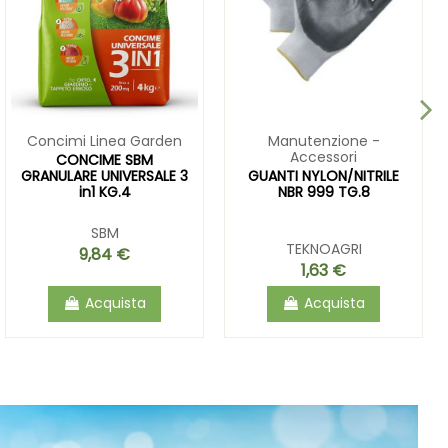
Concimi Linea Garden
Manutenzione -
Accessori
CONCIME SBM
GRANULARE UNIVERSALE 3
GUANTI NYLON/NITRILE
in1 KG.4
NBR 999 TG.8
SBM
TEKNOAGRI
9,84 €
1,63 €
Acquista
Acquista