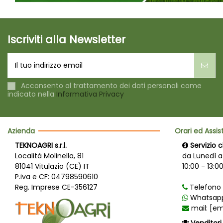
Iscriviti alla Newsletter
Acconsento al trattamento dei dati personali come
indicato nella
Informativa Privacy
Azienda
Orari ed Assi
TEKNOAGRI s.r.l.
Servizio c
Località Molinella, 81
da Lunedì a
81041 Vitulazio (CE) IT
10:00 - 13:00
P.iva e CF: 04798590610
Reg. Imprese CE-356127
Telefono 
Whatsapp
mail:
[em