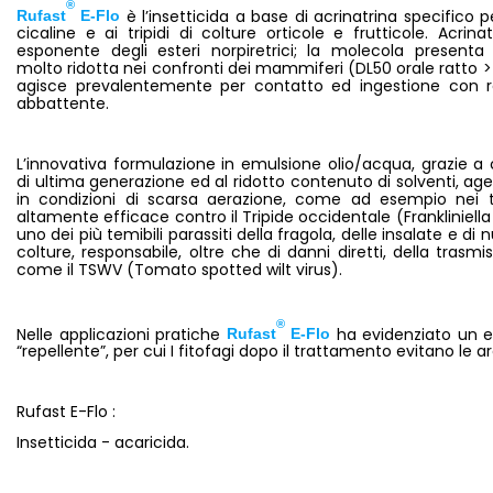
®
è l’insetticida a base di acrinatrina specifico pe
Rufast
E-Flo
cicaline e ai tripidi di colture orticole e frutticole. Acrina
esponente degli esteri norpiretrici; la molecola presenta 
molto ridotta nei confronti dei mammiferi (DL50 orale ratto 
agisce prevalentemente per contatto ed ingestione con r
abbattente.
L’innovativa formulazione in emulsione olio/acqua, grazie a
di ultima generazione ed al ridotto contenuto di solventi, age
in condizioni di scarsa aerazione, come ad esempio nei tu
altamente efficace contro il Tripide occidentale (Frankliniella
uno dei più temibili parassiti della fragola, delle insalate e di
colture, responsabile, oltre che di danni diretti, della trasmis
come il TSWV (Tomato spotted wilt virus).
®
Nelle applicazioni pratiche
ha evidenziato un e
Rufast
E-Flo
“repellente”, per cui I fitofagi dopo il trattamento evitano le a
Rufast E-Flo :
Insetticida - acaricida.