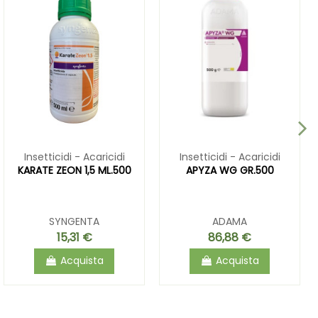
Insetticidi - Acaricidi
Insetticidi - Acaricidi
KARATE ZEON 1,5 ML.500
APYZA WG GR.500
SYNGENTA
ADAMA
15,31 €
86,88 €
Acquista
Acquista