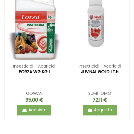
Insetticidi - Acaricidi
Insetticidi - Acaricidi
FORZA WG KG.1
JUVINAL GOLD LT.5
GOWAN
SUMITOMO
35,00 €
72,11 €
Acquista
Acquista