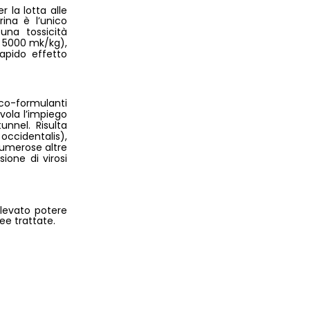
r la lotta alle
trina è l’unico
una tossicità
> 5000 mk/kg),
apido effetto
 co-formulanti
vola l’impiego
nnel. Risulta
 occidentalis),
 numerose altre
sione di virosi
levato potere
ree trattate.