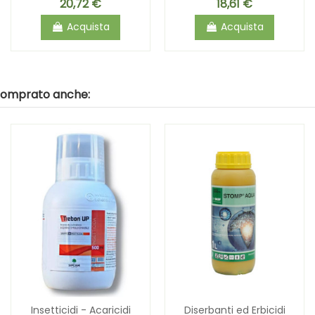
20,72 €
18,61 €
Acquista
Acquista
 comprato anche:
Insetticidi - Acaricidi
Diserbanti ed Erbicidi