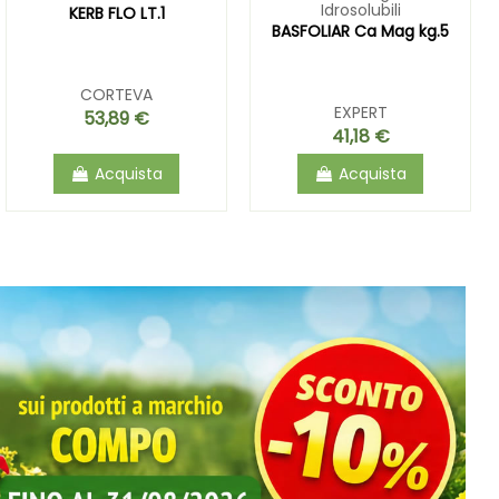
Idrosolubili
KERB FLO LT.1
BASFOLIAR Ca Mag kg.5
CORTEVA
EXPERT
53,89 €
41,18 €
Acquista
Acquista