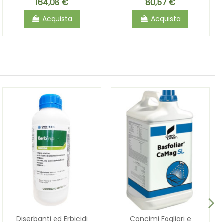
164,08 €
80,57 €
Acquista
Acquista
Diserbanti ed Erbicidi
Concimi Fogliari e