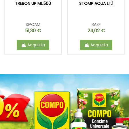
TREBON UP ML.500
STOMP AQUA LT.1
SIPCAM
BASF
51,30 €
24,02 €
Acquista
Acquista