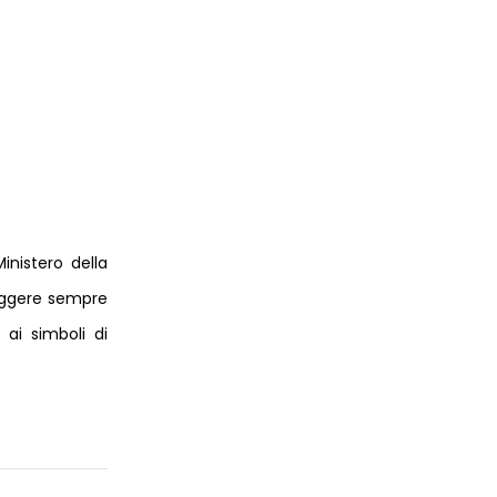
inistero della
leggere sempre
ai simboli di