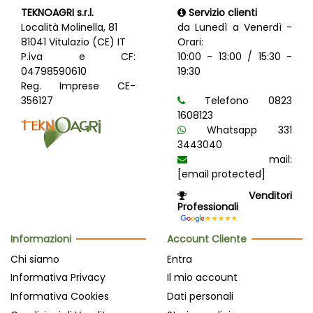
TEKNOAGRI s.r.l.
Servizio clienti
Località Molinella, 81
da Lunedì a Venerdì -
81041 Vitulazio (CE) IT
Orari:
P.iva e CF:
10:00 - 13:00 / 15:30 -
04798590610
19:30
Reg. Imprese CE-
356127
Telefono 0823
1608123
Whatsapp 331
3443040
mail:
[email protected]
Venditori
Professionali
Informazioni
Account Cliente
Chi siamo
Entra
Informativa Privacy
Il mio account
Informativa Cookies
Dati personali