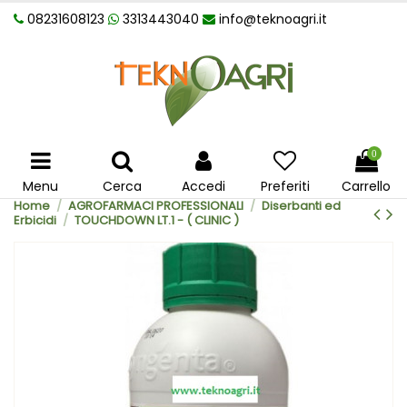
08231608123
3313443040
info@teknoagri.it
0
Menu
Cerca
Accedi
Preferiti
Carrello
Home
AGROFARMACI PROFESSIONALI
Diserbanti ed
Erbicidi
TOUCHDOWN LT.1 - ( CLINIC )