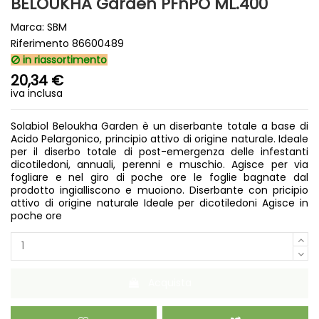
BELOUKHA Garden PFnPO ML.400
Marca:
SBM
Riferimento
86600489
in riassortimento
20,34 €
iva inclusa
Solabiol Beloukha Garden è un diserbante totale a base di
Acido Pelargonico, principio attivo di origine naturale. Ideale
per il diserbo totale di post-emergenza delle infestanti
dicotiledoni, annuali, perenni e muschio. Agisce per via
fogliare e nel giro di poche ore le foglie bagnate dal
prodotto ingialliscono e muoiono. Diserbante con pricipio
attivo di origine naturale Ideale per dicotiledoni Agisce in
poche ore
Acquista