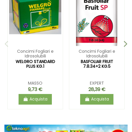
Concimi Fogliari e
Concimi Fogliari e
Idrosolubili
Idrosolubili
WELGRO STANDARD
BASFOLIAR FRUIT
PLUS KG.1
7.8.34+2 KG.5
MASSO
EXPERT
9,73 €
28,39 €
Acquista
Acquista