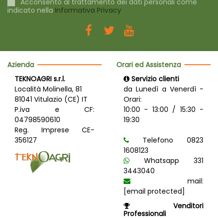
Acconsento al trattamento dei dati personali come
indicato nella
Informativa Privacy
Azienda
Orari ed Assistenza
TEKNOAGRI s.r.l.
Servizio clienti
Località Molinella, 81
da Lunedì a Venerdì -
81041 Vitulazio (CE) IT
Orari:
P.iva e CF:
10:00 - 13:00 / 15:30 -
04798590610
19:30
Reg. Imprese CE-
356127
Telefono 0823
1608123
Whatsapp 331
3443040
mail:
[email protected]
Venditori
Professionali