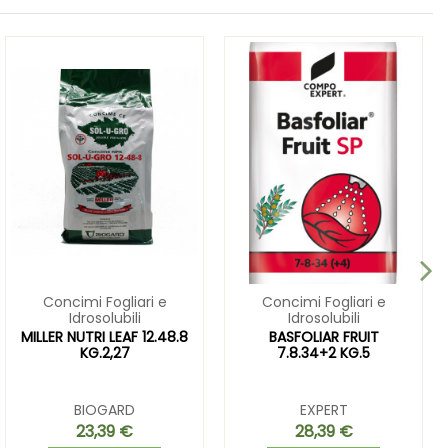
Concimi Fogliari e
Concimi Fogliari e
Idrosolubili
Idrosolubili
MILLER NUTRI LEAF 12.48.8
BASFOLIAR FRUIT
KG.2,27
7.8.34+2 KG.5
BIOGARD
EXPERT
23,39 €
28,39 €