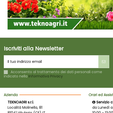
Iscriviti alla Newsletter
Acconsento al trattamento dei dati personali come
indicato nella
Informativa Privacy
Azienda
Orari ed Assi
TEKNOAGRI s.r.l.
Servizio c
Località Molinella, 81
da Lunedì a
81041 Vitulazio (CE) IT
10:00 - 13:00