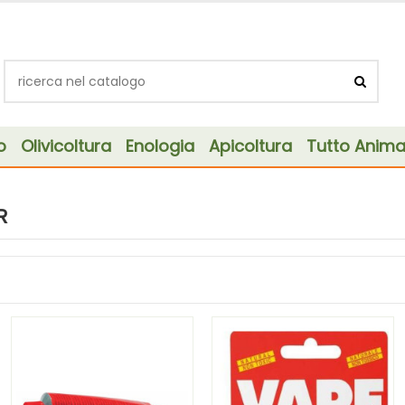
o
Olivicoltura
Enologia
Apicoltura
Tutto Animal
R