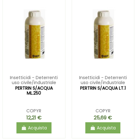
Insetticidi - Deterrenti
Insetticidi - Deterrenti
uso civile/industriale
uso civile/industriale
PERTRIN S/ACQUA
PERTRIN S/ACQUA LT.1
ML.250
COPYR
COPYR
12,21 €
25,69 €
Acquista
Acquista