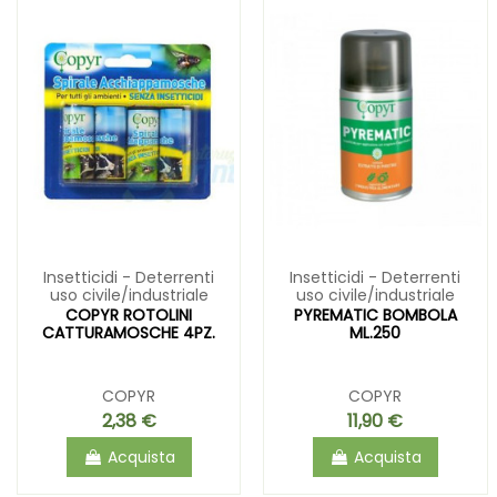
Insetticidi - Deterrenti
Insetticidi - Deterrenti
uso civile/industriale
uso civile/industriale
COPYR ROTOLINI
PYREMATIC BOMBOLA
CATTURAMOSCHE 4PZ.
ML.250
COPYR
COPYR
2,38 €
11,90 €
Acquista
Acquista