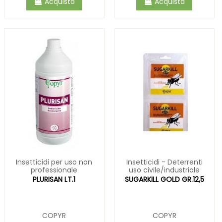
Acquista
Acquista
Insetticidi per uso non
Insetticidi - Deterrenti
professionale
uso civile/industriale
PLURISAN LT.1
SUGARKILL GOLD GR.12,5
COPYR
COPYR