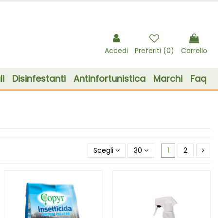
Accedi
Preferiti (
0
)
Carrello
i
Disinfestanti
Antinfortunistica
Marchi
Faq
Scegli
30
1
2