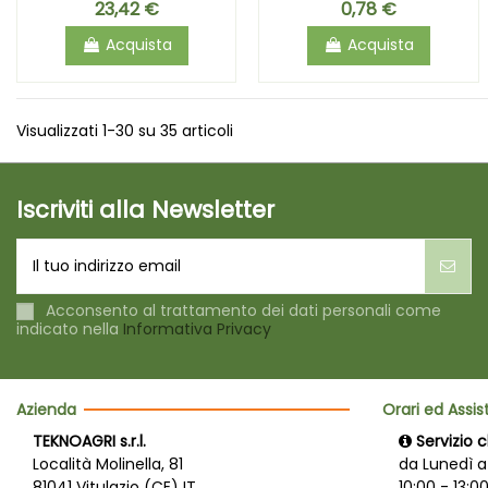
23,42 €
0,78 €
Acquista
Acquista
Visualizzati 1-30 su 35 articoli
Iscriviti alla Newsletter
Acconsento al trattamento dei dati personali come
indicato nella
Informativa Privacy
Azienda
Orari ed Assi
TEKNOAGRI s.r.l.
Servizio c
Località Molinella, 81
da Lunedì a
81041 Vitulazio (CE) IT
10:00 - 13:00