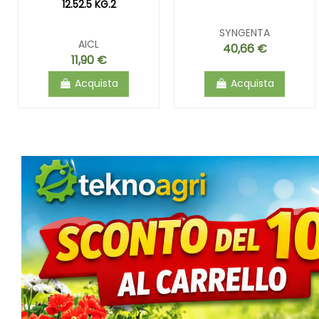
12.52.5 KG.2
SYNGENTA
AICL
40,66 €
11,90 €
Acquista
Acquista