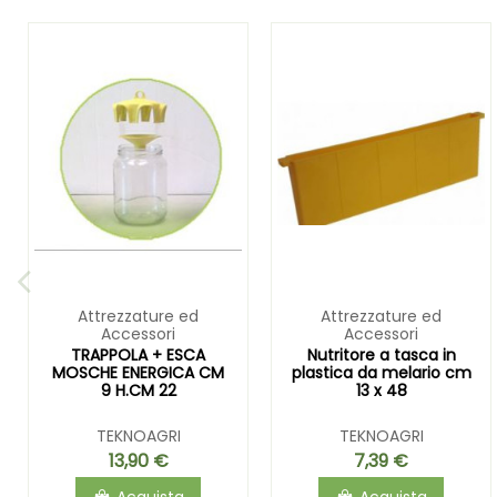
Attrezzature ed
Attrezzature ed
Accessori
Accessori
TRAPPOLA + ESCA
Nutritore a tasca in
MOSCHE ENERGICA CM
plastica da melario cm
9 H.CM 22
13 x 48
TEKNOAGRI
TEKNOAGRI
13,90 €
7,39 €
Acquista
Acquista