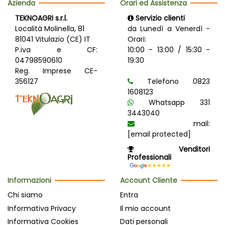
Azienda
Orari ed Assistenza
TEKNOAGRI s.r.l.
Servizio clienti
Località Molinella, 81
da Lunedì a Venerdì -
81041 Vitulazio (CE) IT
Orari:
P.iva e CF:
10:00 - 13:00 / 15:30 -
04798590610
19:30
Reg. Imprese CE-
356127
Telefono 0823
1608123
Whatsapp 331
3443040
mail:
[email protected]
Venditori
Professionali
Informazioni
Account Cliente
Chi siamo
Entra
Informativa Privacy
Il mio account
Informativa Cookies
Dati personali