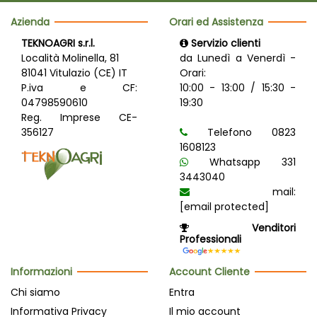
Azienda
Orari ed Assistenza
TEKNOAGRI s.r.l.
Servizio clienti
Località Molinella, 81
da Lunedì a Venerdì -
81041 Vitulazio (CE) IT
Orari:
P.iva e CF:
10:00 - 13:00 / 15:30 -
04798590610
19:30
Reg. Imprese CE-
356127
Telefono 0823
1608123
Whatsapp 331
3443040
mail:
[email protected]
Venditori
Professionali
Informazioni
Account Cliente
Chi siamo
Entra
Informativa Privacy
Il mio account