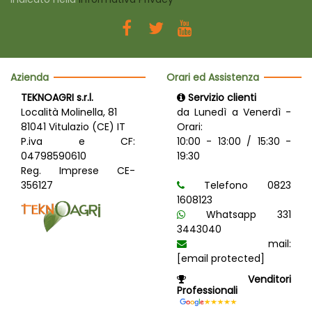
Azienda
Orari ed Assistenza
TEKNOAGRI s.r.l.
Servizio clienti
Località Molinella, 81
da Lunedì a Venerdì -
81041 Vitulazio (CE) IT
Orari:
P.iva e CF:
10:00 - 13:00 / 15:30 -
04798590610
19:30
Reg. Imprese CE-
356127
Telefono 0823
1608123
Whatsapp 331
3443040
mail:
[email protected]
Venditori
Professionali