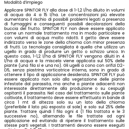
Modalità d’impiego
Applicare SPINTOR FLY alla dose di 1-1,2 l/ha diluito in volumi
di acqua da 4 a 15 l/ha. Le concentrazioni più elevate
aumentano il rischio di possibili problemi legati a presenza
di fumaggini e conseguenti possibili decolorazioni della
buccia del frutto. SPINTOR FLY non deve essere applicato
come un normale trattamento ma in modo particolare e
con volumi di acqua molto ridotti. Il getto deve essere
indirizzato verso le zone della chioma con minor presenza
di frutti. La tecnologia consigliata è quella che utilizza un
ugello in grado di produrre un getto o schizzo unico. In
questo caso, 1-1,2 l/ha di SPINTOR FLY vengono diluiti in 4
l/ha di acqua e la miscela viene applicata sul 50% delle
piante (una fila sì e una no). Gli ugelli a cono con orifizi D2-
D5, senza piastrina vorticatrice interna, sono in grado di
ottenere il tipo di applicazione desiderata. SPINTOR FLY può
essere applicato non solo alla vegetazione delle piante
infestate dal parassita, ma anche a piante adiacenti non
interessate direttamente alla produzione o su cespugli
ospitanti il parassita. Nel caso del trattamento sulle piante
coltivate, il trattamento deve essere effettuato in bande di
circa 1 mt di altezza solo su un lato della chioma
(preferibile il lato più esposto al sole) e solo sul 25% delle
piante. Trattare quindi 1 fila ogni 4 (1 fila trattata e le 3
successive no), alternando le file trattate ad ogni
applicazione ed evitando di ripetere il trattamento sulle
stesse parti vegetali. I trattamenti devono essere eseguiti