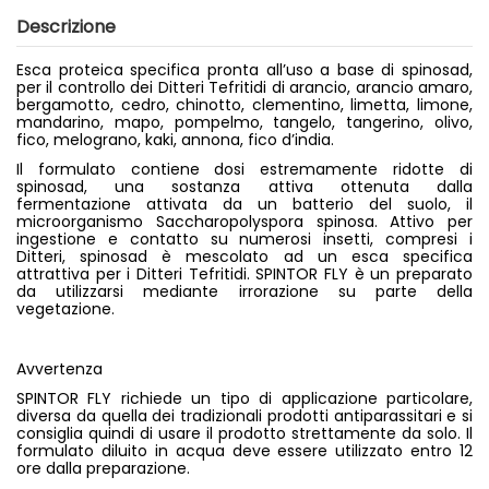
Descrizione
Esca proteica specifica pronta all’uso a base di spinosad,
per il controllo dei Ditteri Tefritidi di arancio, arancio amaro,
bergamotto, cedro, chinotto, clementino, limetta, limone,
mandarino, mapo, pompelmo, tangelo, tangerino, olivo,
fico, melograno, kaki, annona, fico d’india.
Il formulato contiene dosi estremamente ridotte di
spinosad, una sostanza attiva ottenuta dalla
fermentazione attivata da un batterio del suolo, il
microorganismo Saccharopolyspora spinosa. Attivo per
ingestione e contatto su numerosi insetti, compresi i
Ditteri, spinosad è mescolato ad un esca specifica
attrattiva per i Ditteri Tefritidi. SPINTOR FLY è un preparato
da utilizzarsi mediante irrorazione su parte della
vegetazione.
Avvertenza
SPINTOR FLY richiede un tipo di applicazione particolare,
diversa da quella dei tradizionali prodotti antiparassitari e si
consiglia quindi di usare il prodotto strettamente da solo. Il
formulato diluito in acqua deve essere utilizzato entro 12
ore dalla preparazione.