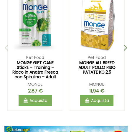
Pet Food
Pet Food
MONGE GIFT CANE
MONGE ALL BREED
Sticks – Training –
ADULT POLLO RISO
Ricco in Anatra Fresca
PATATE KG.2,5
con Spirulina – Adult
MONGE
MONGE
2,87 €
11,94 €
Acquista
Acquista