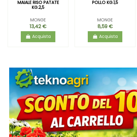
MAIALE RISO PATATE
POLLO KG.1,5
KG.2,5
MONGE
MONGE
13,42 €
8,59 €
Acquista
Acquista