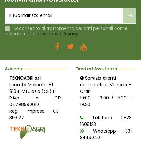
Acconsento al trattamento dei dati personali come
indicato nella
Informativa Privacy
Azienda
Orari ed Assistenza
TEKNOAGRI s.r.l.
Servizio clienti
Località Molinella, 81
da Lunedì a Venerdì -
81041 Vitulazio (CE) IT
Orari:
P.iva e CF:
10:00 - 13:00 / 15:30 -
04798590610
19:30
Reg. Imprese CE-
356127
Telefono 0823
1608123
Whatsapp 331
3443040